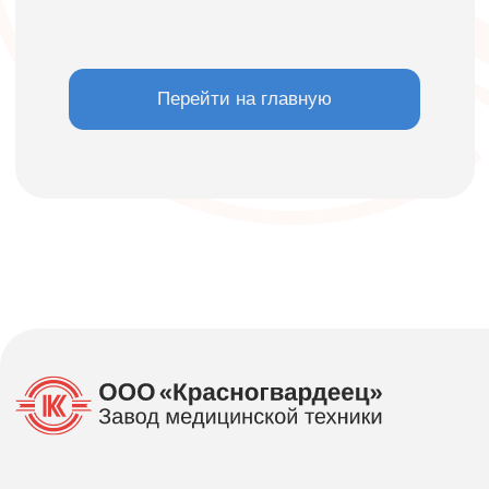
(812) 244-7260
(многоканальный)
E-mail:
sales@gvardman.ru
Адрес:
195 009 г. Санкт-Петербург,
ул. Комсомола, д. 1−3, лит. АД,
помещ.
3-Н, комн.1
Задать вопрос